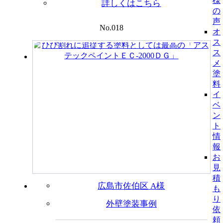
様
詳しくはこちら
の
声
No.018
オ
ス
ス
メ
塗
料
イ
ベ
ン
ト
情
報
お
見
積
広島市佐伯区 A様
も
り
外壁塗装事例
依
頼