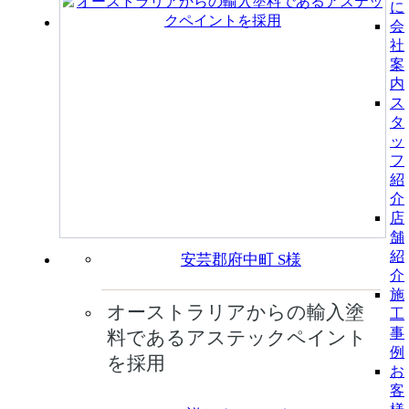
に
会
社
案
内
ス
タ
ッ
フ
紹
介
店
舗
紹
安芸郡府中町 S様
介
施
オーストラリアからの輸入塗
工
事
料であるアステックペイント
例
を採用
お
客