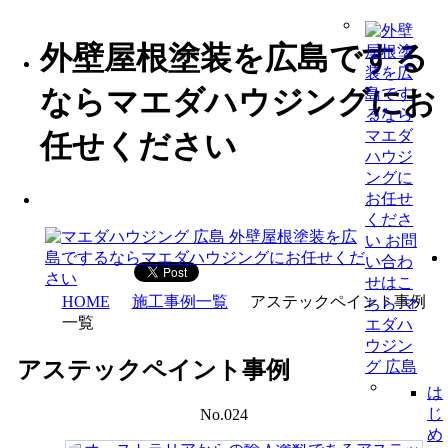
外壁屋根塗装を広島でする
ならマエダハウジングにお
任せください
HOME
施工事例一覧
アステックペイント事例
一覧
アステックペイント事例
は
じ
No.024
め