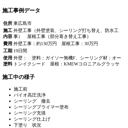
施工事例データ
住所
東広島市
施工
外壁工事（外壁塗装、シーリング打ち替え、防水工
内容
事） 屋根工事（部分葺き替え工事）
費用
外壁工事：約130万円 屋根工事：30万円
工期
19日間
使用
外壁： 塗料：ガイソー無機F、シーリング材：オー
塗料
トンイクシード 屋根：KMEWコロニアルグラッサ
施工中の様子
施工前
バイオ高圧洗浄
シーリング 撤去
シーリングプライマー塗布
シーリング充填
シーリング仕上げ
下塗り 状況