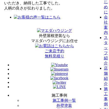
じ
いただき、納得した工事でした。
め
人柄の良さが伝わりました。
に
会
社
案
内
外壁屋根塗装なら
ス
マエダハウジングにお任せ
タ
ッ
ご来店予約
フ
無料見積り
紹
介
店
舗
紹
介
施
工
施工事例
事
施工事例一覧
例
外壁塗装