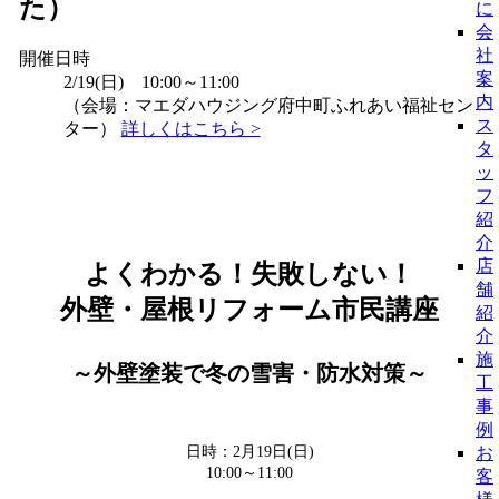
た）
に
会
社
開催日時
案
2/19(日) 10:00～11:00
内
（会場：マエダハウジング府中町ふれあい福祉セン
ス
ター）
詳しくはこちら >
タ
ッ
フ
紹
介
店
よくわかる！失敗しない！
舗
外壁・屋根リフォーム市民講座
紹
介
施
～外壁塗装で冬の雪害・防水対策～
工
事
例
日時：2月19日(日)
お
10:00～11:00
客