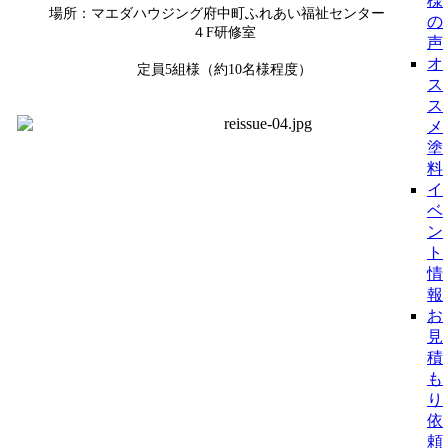
様
場所：マエダハウジング府中町ふれあい福祉センター
の
４F研修室
声
オ
定員5組様（約10名様程度）
ス
ス
メ
塗
料
イ
ベ
ン
ト
情
報
お
見
積
も
り
依
頼